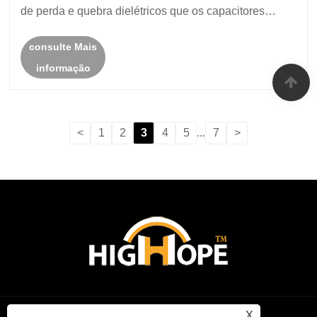
de perda e quebra dielétricos que os capacitores
tradicionais podem enfrentar.
consulte Mais
informação
<
1
2
3
4
5
...
7
>
X