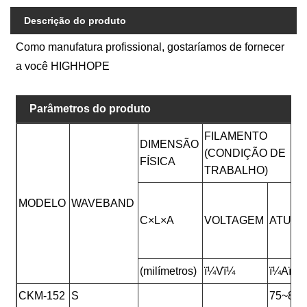
Descrição do produto
Como manufatura profissional, gostaríamos de fornecer
a você HIGHHOPE
Parâmetros do produto
FILAMENTO
DIMENSÃO
(CONDIÇÃO DE
FÍSICA
TRABALHO)
MODELO
WAVEBAND
C×L×A
VOLTAGEM
ATUAL
(milímetros)
ï¼Vï¼
ï¼Aï¼
CKM-152
S
75~85