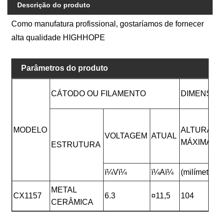
Descrição do produto
Como manufatura profissional, gostaríamos de fornecer
alta qualidade HIGHHOPE
Parâmetros do produto
CÁTODO OU FILAMENTO
DIMENSÃO
MODELO
ALTURA
VOLTAGEM
ATUAL
MÁXIMA
ESTRUTURA
ï¼Vï¼
ï¼Aï¼
(milímetros
METAL
CX1157
6.3
¤11,5
104
CERÂMICA