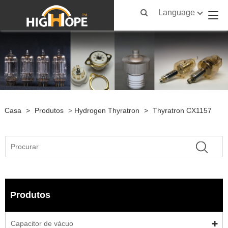
Language
Casa
>
Produtos
>
Hydrogen Thyratron
>
Thyratron CX1157
Produtos
Capacitor de vácuo