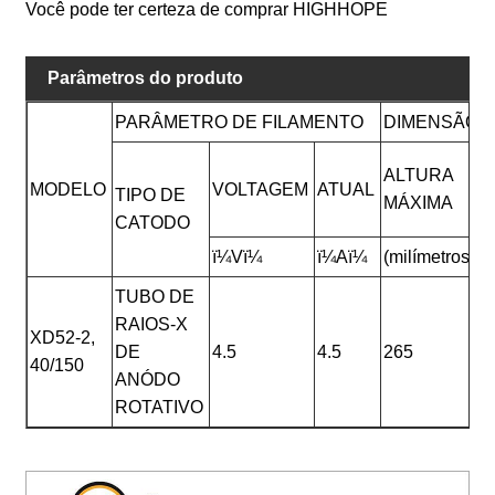
Você pode ter certeza de comprar HIGHHOPE
Parâmetros do produto
PARÂMETRO DE FILAMENTO
DIMENSÃO F
ALTURA
MODELO
VOLTAGEM
ATUAL
TIPO DE
MÁXIMA
CATODO
ï¼Vï¼
ï¼Aï¼
(milímetros)
(
TUBO DE
RAIOS-X
XD52-2,
DE
4.5
4.5
265
1
40/150
ANÓDO
ROTATIVO