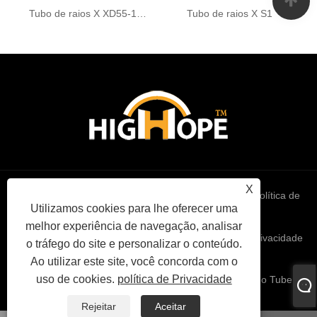
Tubo de raios X XD55-10/100
Tubo de raios X S1
X
Links
Sitemap
RSS
XML
política de
Utilizamos cookies para lhe oferecer uma
melhor experiência de navegação, analisar
Privacidade
o tráfego do site e personalizar o conteúdo.
Ao utilizar este site, você concorda com o
uso de cookies.
política de Privacidade
Copyright © 2022 High Hope International Inc - Vácuo Tube
Triode - Todos os Direitos Reservados
Rejeitar
Aceitar